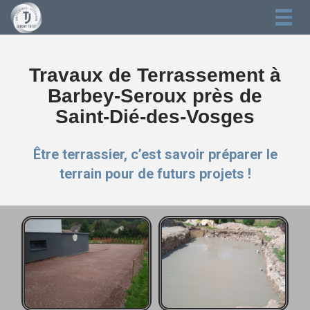
Togg
navig
Travaux de Terrassement à
Barbey-Seroux près de
Saint-Dié-des-Vosges
Être terrassier, c’est savoir préparer le
terrain pour de futurs projets !