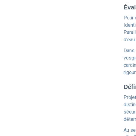
Éval
Pour o
Ident
Paral
d'eau.
Dans 
vosgi
cardi
rigou
Défi
Proje
distin
sécur
déter
Au se