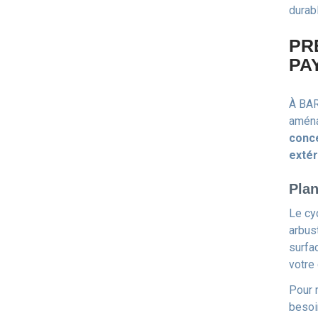
durab
PR
PA
À BAR
aména
conc
extér
Plan
Le cy
arbus
surfa
votre
Pour r
besoi