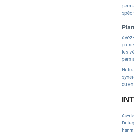
perme
spéci
Plan
Avez-
prése
les v
persis
Notre
syner
ou en
IN
Au-de
l'int
harmo