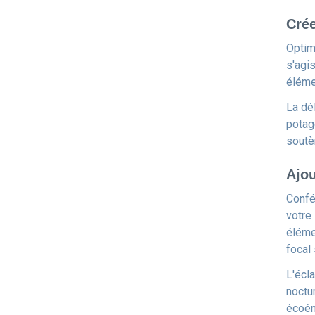
Crée
Optimi
s'agi
élémen
La dé
potag
soutè
Ajou
Confé
votre
éléme
focal
L'écla
noctu
écoén