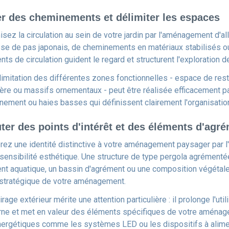
r des cheminements et délimiter les espaces
sez la circulation au sein de votre jardin par l'aménagement d'al
sse de pas japonais, de cheminements en matériaux stabilisés ou 
ts de circulation guident le regard et structurent l'exploration d
limitation des différentes zones fonctionnelles - espace de resta
ère ou massifs ornementaux - peut être réalisée efficacement pa
nement ou haies basses qui définissent clairement l'organisati
ter des points d'intérêt et des éléments d'agr
rez une identité distinctive à votre aménagement paysager par l'
 sensibilité esthétique. Une structure de type pergola agrément
nt aquatique, un bassin d'agrément ou une composition végétale 
 stratégique de votre aménagement.
irage extérieur mérite une attention particulière : il prolonge l'u
rne et met en valeur des éléments spécifiques de votre aménag
ergétiques comme les systèmes LED ou les dispositifs à alimen