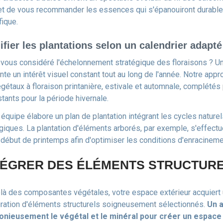
t de vous recommander les essences qui s'épanouiront durabl
fique.
ifier les plantations selon un calendrier adapté
vous considéré l'échelonnement stratégique des floraisons ? 
nte un intérêt visuel constant tout au long de l'année. Notre app
égétaux à floraison printanière, estivale et automnale, complétés 
tants pour la période hivernale.
 équipe élabore un plan de plantation intégrant les cycles nature
giques. La plantation d'éléments arborés, par exemple, s'effect
 début de printemps afin d'optimiser les conditions d'enracinemen
TÉGRER DES ÉLÉMENTS STRUCTUR
là des composantes végétales, votre espace extérieur acquiert u
égration d'éléments structurels soigneusement sélectionnés.
Un 
nieusement le végétal et le minéral pour créer un espace