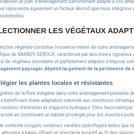
d'élaborer un plan d'aménagement parfaitement adapté à vos attent
ieur représente également un facteur décisif que nous intégron
ssionnelles.
LECTIONNER LES VÉGÉTAUX ADAPT
lection végétale constitue l'essence même de votre aménageme
fique de BARBEY-SEROUX, caractérisé par des hivers rigoureux e
oix de végétaux résistants et parfaitement adaptés s'impose c
agement paysager dépend largement de la pertinence de v
ilégier les plantes locales et résistantes
égration de la flore indigène dans votre aménagement présente
es bénéficient d'une adaptation naturelle aux conditions climatiq
rventions d'entretien et d'apports hydriques. Elles favorisent pa
ersité en constituant un habitat privilégié pour les insectes polli
le contexte vosgien, certaines variétés spécifiques telles que le
s arbustes à baies offrent un spectacle évolutif au fil des saiso