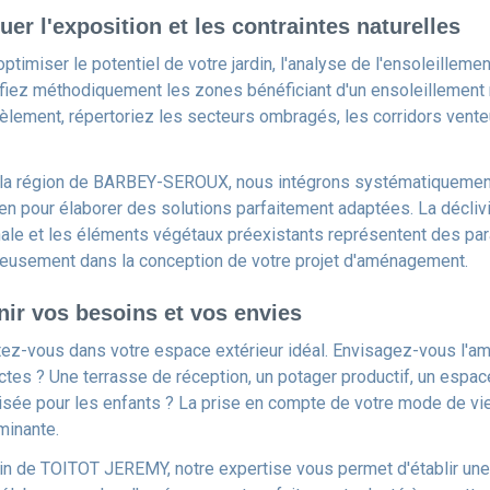
uer l'exposition et les contraintes naturelles
ptimiser le potentiel de votre jardin, l'analyse de l'ensoleilleme
ifiez méthodiquement les zones bénéficiant d'un ensoleillement m
lèlement, répertoriez les secteurs ombragés, les corridors venteu
la région de BARBEY-SEROUX, nous intégrons systématiquement l
en pour élaborer des solutions parfaitement adaptées. La déclivit
nale et les éléments végétaux préexistants représentent des pa
reusement dans la conception de votre projet d'aménagement.
nir vos besoins et vos envies
tez-vous dans votre espace extérieur idéal. Envisagez-vous l'
ctes ? Une terrasse de réception, un potager productif, un espace
isée pour les enfants ? La prise en compte de votre mode de vi
minante.
in de TOITOT JEREMY, notre expertise vous permet d'établir une 