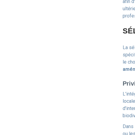
afin 
ultér
profe
SÉ
La sé
spéci
le ch
amén
Priv
L'int
local
d'inte
biodiv
Dans 
ou le