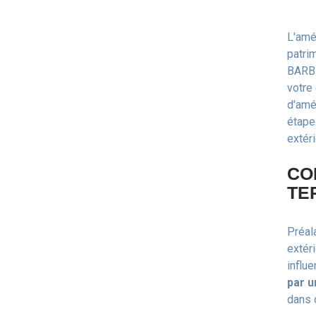
L'amé
patrim
BARBE
votre
d'amé
étape
extéri
CO
TE
Préal
extér
influ
par u
dans 