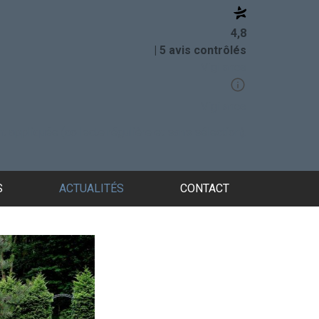
4,8
| 5 avis contrôlés
Vigilance
Vigilance
t appliquée (collecte régulière et sans sélection).
S
ACTUALITÉS
CONTACT